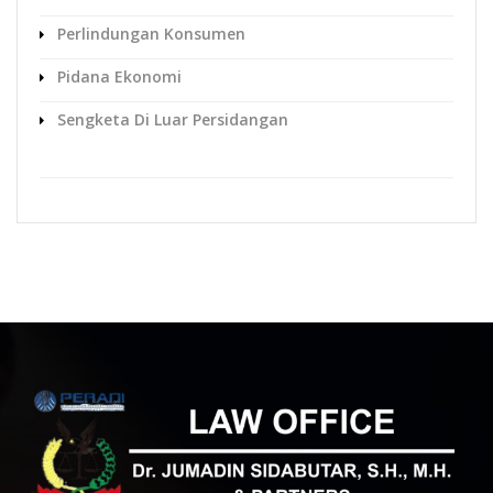
Perlindungan Konsumen
Pidana Ekonomi
Sengketa Di Luar Persidangan