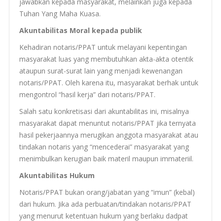
jawabkan kepada masyarakat, melainkan juga kepada
Tuhan Yang Maha Kuasa.
Akunt­abil­i­tas Moral kepada publik
Kehadi­ran notaris/
PPAT
untuk melayani kepentin­gan
masyarakat luas yang mem­bu­tuhkan akta-akta oten­tik
ataupun surat-surat lain yang men­jadi kewe­nan­gan
notaris/
PPAT
. Oleh karena itu, masyarakat berhak untuk
men­gontrol “hasil kerja” dari notaris/
PPAT
.
Salah satu konkreti­sasi dari akunt­abil­i­tas ini, mis­al­nya
masyarakat dapat menun­tut notaris/
PPAT
jika terny­ata
hasil peker­jaan­nya merugikan anggota masyarakat atau
tin­dakan notaris yang “menced­erai” masyarakat yang
menim­bulkan keru­gian baik materil maupun immateriil.
Akunt­abil­i­tas Hukum
Notaris/
PPAT
bukan orang/jabatan yang “imun” (kebal)
dari hukum. Jika ada perbuatan/tindakan notaris/
PPAT
yang menu­rut keten­tuan hukum yang berlaku dad­pat