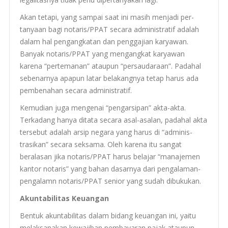
Akan tetapi, yang sam­pai saat ini masih men­jadi per­
tanyaan bagi notaris/
PPAT
secara admin­is­tratif adalah
dalam hal pen­gangkatan dan peng­ga­jian karyawan.
Banyak notaris/
PPAT
yang men­gangkat karyawan
karena “perte­m­anan” ataupun “per­saudaraan”. Pada­hal
sebe­narnya apapun latar belakangnya tetap harus ada
pem­be­na­han secara administratif.
Kemu­dian juga men­ge­nai “pen­gar­si­pan” akta-akta.
Terkadang hanya ditata secara asal-asalan, pada­hal akta
terse­but adalah arsip negara yang harus di “admin­is­
trasikan” secara sek­sama. Oleh karena itu san­gat
beralasan jika notaris/
PPAT
harus bela­jar “man­a­je­men
kan­tor notaris” yang bahan dasarnya dari pengalaman-
pengalamn notaris/
PPAT
senior yang sudah dibukukan.
Akunt­abil­i­tas Keuangan
Ben­tuk akunt­abil­i­tas dalam bidang keuan­gan ini, yaitu
melak­sanakan kewa­jiban pem­ba­yaran pajak ataupun