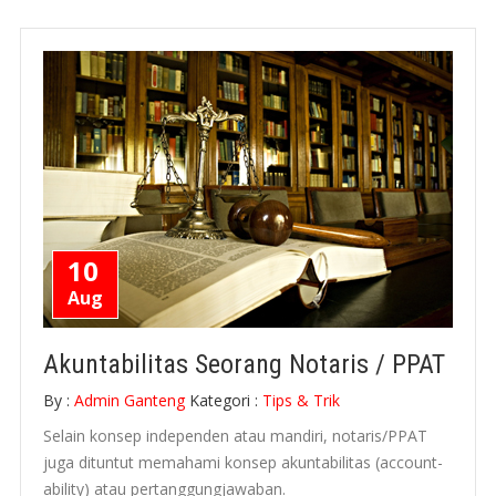
10
Aug
Akuntabilitas Seorang Notaris / PPAT
By :
Admin Ganteng
Kategori :
Tips & Trik
Selain kon­sep inde­pen­den atau mandiri, notaris/
PPAT
juga ditun­tut mema­hami kon­sep akunt­abil­i­tas (account­
abil­ity) atau pertanggungjawaban.