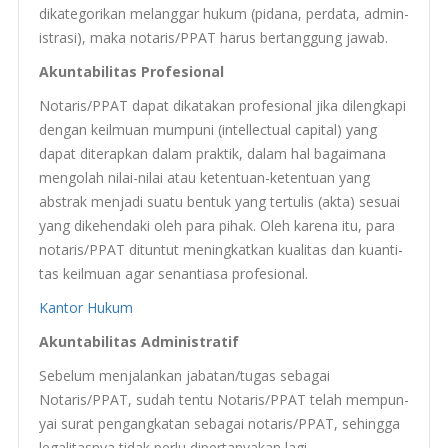
dikat­e­gorikan melang­gar hukum (pidana, per­data, admin­
is­trasi), maka notaris/
PPAT
harus bertang­gung jawab.
Akunt­abil­i­tas Profesional
Notaris/
PPAT
dapat dikatakan pro­fe­sional jika dilengkapi
den­gan keil­muan mumpuni (intel­lec­tual cap­i­tal) yang
dapat dit­er­ap­kan dalam prak­tik, dalam hal bagaimana
men­go­lah nilai-nilai atau ketentuan-ketentuan yang
abstrak men­jadi suatu ben­tuk yang ter­tulis (akta) sesuai
yang dike­hen­daki oleh para pihak. Oleh karena itu, para
notaris/
PPAT
ditun­tut meningkatkan kualitas dan kuan­ti­
tas keil­muan agar senan­ti­asa profesional.
Kantor Hukum
Akunt­abil­i­tas Administratif
Sebelum men­jalankan jabatan/tugas seba­gai
Notaris/
PPAT
, sudah tentu Notaris/
PPAT
telah mem­pun­
yai surat pen­gangkatan seba­gai notaris/
PPAT
, sehingga
legal­i­tas­nya tidak perlu diper­tanyakan lagi.