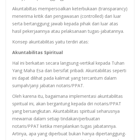
Akunt­abil­tas mem­per­soalkan keter­bukaan (transparancy)
mener­ima kri­tik dan pen­gawasan (con­trolled) dari luar
serta bertang­gung jawab kepada pihak dari luar atas
hasil peker­jaan­nya atau pelak­sanaan tugas-jabatannya.
Kon­sep akunt­abil­i­tas yaitu ter­diri atas:
Akunt­abil­i­tas Spiritual
Hal ini berkai­tan secara langsung-vertikal kepada Tuhan
Yang Maha Esa dan bersi­fat prib­adi. Akunt­abil­i­tas seperti
ini dapat dil­i­hat pada kali­mat yang ter­can­tum dalam
sumpah/janji jabatan notaris/
PPAT
.
Oleh karena itu, bagaimana imple­men­tasi akunt­abil­i­tas
spir­i­tual ini, akan bergan­tung kepada diri notaris/
PPAT
yang bersangku­tan. Akunt­abil­i­tas spir­i­tual seharus­nya
mewar­nai dalam setiap tindakan/perbuatan
notaris/
PPAT
ketika men­jalankan tugas jabatan­nya.
Artinya, apa yang diper­buat bukan hanya dipertanggung-