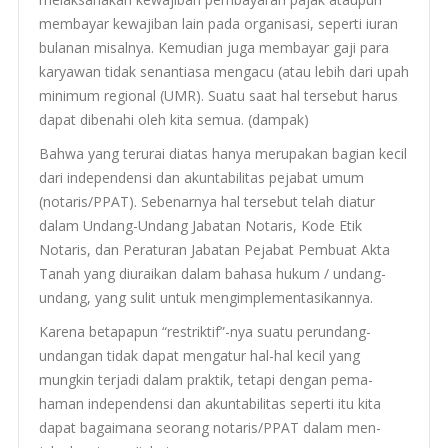
mem­ba­yar kewa­jiban lain pada organ­isasi, seperti iuran
bulanan mis­al­nya. Kemu­dian juga mem­ba­yar gaji para
karyawan tidak senan­ti­asa men­gacu (atau lebih dari upah
min­i­mum regional (
UMR
). Suatu saat hal terse­but harus
dapat dibenahi oleh kita semua. (dampak)
Bahwa yang teru­rai diatas hanya meru­pakan bagian kecil
dari inde­pen­densi dan akunt­abil­i­tas peja­bat umum
(notaris/
PPAT
). Sebe­narnya hal terse­but telah diatur
dalam Undang-Undang Jabatan Notaris, Kode Etik
Notaris, dan Per­at­u­ran Jabatan Peja­bat Pem­buat Akta
Tanah yang diu­raikan dalam bahasa hukum / undang-
undang, yang sulit untuk mengimplementasikannya.
Karena beta­papun “restriktif”-nya suatu perundang-
undangan tidak dapat men­gatur hal-hal kecil yang
mungkin ter­jadi dalam prak­tik, tetapi den­gan pema­
haman inde­pen­densi dan akunt­abil­i­tas seperti itu kita
dapat bagaimana seo­rang notaris/
PPAT
dalam men­